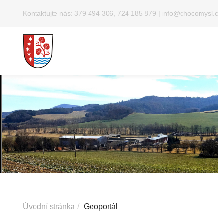
Kontaktujte nás:
379 494 306, 724 185 879
|
info@chocomysl.c
Úvodní stránka
Geoportál