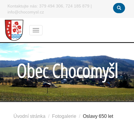
Kontaktujte nás:
379 494 306, 724 185 879
|
info@chocomysl.cz
Menu
Obec Chocomyšl
Úvodní stránka
Fotogalerie
Oslavy 650 let