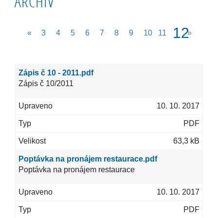
ARCHIV
(cur
12
«
3
4
5
6
7
8
9
10
11
»
Zápis č 10 - 2011.pdf
Zápis č 10/2011
10. 10. 2017
PDF
63,3 kB
Poptávka na pronájem restaurace.pdf
Poptávka na pronájem restaurace
10. 10. 2017
PDF