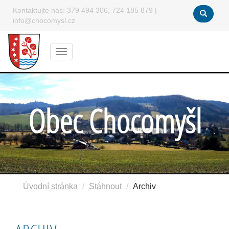
Kontaktujte nás:
379 494 306, 724 185 879
|
info@chocomysl.cz
Menu
Obec Chocomyšl
Úvodní stránka
Stáhnout
Archiv