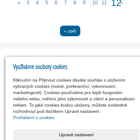
(cur
12
«
3
4
5
6
7
8
9
10
11
»
« zpět
Využíváme soubory cookies
Kontakty
Kliknutím na Přijmout cookies dáváte souhlas s uložením
vybraných cookies (nutné, preferenční, výkonnostní,
Obec Chocomyšl
marketingové). Cookies používáme pro lepší fungování
Chocomyšl 40, 345 43, Koloveč
našeho webu, měření jeho výkonnosti a cílení a personalizaci
00572527
reklam. To jaké cookies budou uloženy, můžete svobodně
rozhodnout pod tlačítkem Upravit nastavení.
info@chocomysl.cz
Prohlášení o cookies.
www.chocomysl.cz
379 494 306, 724 185 879
Upravit nastavení
24629321/0100