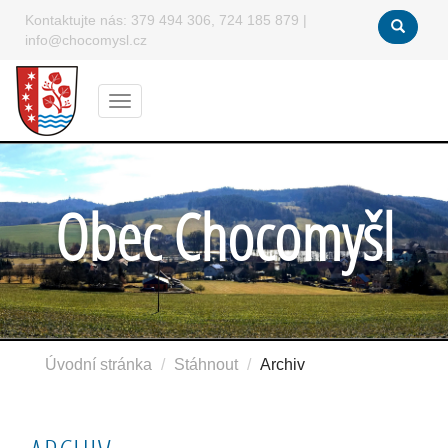
Kontaktujte nás:
379 494 306, 724 185 879
|
info@chocomysl.cz
Menu
Obec Chocomyšl
Úvodní stránka
Stáhnout
Archiv