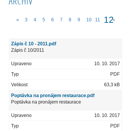
ARCHIV
(cur
12
«
3
4
5
6
7
8
9
10
11
»
Zápis č 10 - 2011.pdf
Zápis č 10/2011
10. 10. 2017
PDF
63,3 kB
Poptávka na pronájem restaurace.pdf
Poptávka na pronájem restaurace
10. 10. 2017
PDF