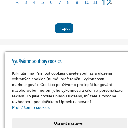
(cur
12
«
3
4
5
6
7
8
9
10
11
»
« zpět
Využíváme soubory cookies
Kontakty
Kliknutím na Přijmout cookies dáváte souhlas s uložením
vybraných cookies (nutné, preferenční, výkonnostní,
Obec Chocomyšl
marketingové). Cookies používáme pro lepší fungování
Chocomyšl 40, 345 43, Koloveč
našeho webu, měření jeho výkonnosti a cílení a personalizaci
00572527
reklam. To jaké cookies budou uloženy, můžete svobodně
rozhodnout pod tlačítkem Upravit nastavení.
info@chocomysl.cz
Prohlášení o cookies.
www.chocomysl.cz
379 494 306, 724 185 879
Upravit nastavení
24629321/0100